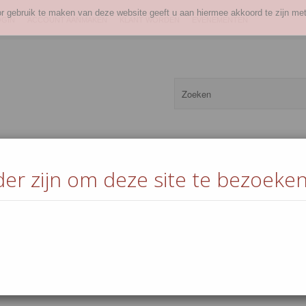
or gebruik te maken van deze website geeft u aan hiermee akkoord te zijn met
OGIN
ACCOUNT AANMAKEN
KLANT WORDEN
EVENEMENTEN
der zijn om deze site te bezoeken
rank &
Water &
Evenementen
Geschenken
Warm
en
zuivel
horec