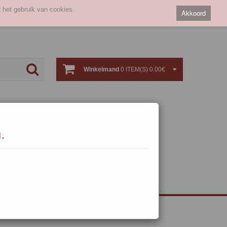
 het gebruik van cookies.
Akkoord
Winkelmand
0 ITEM(S) 0.00€
.
e dranken &
Sterke
a
drank