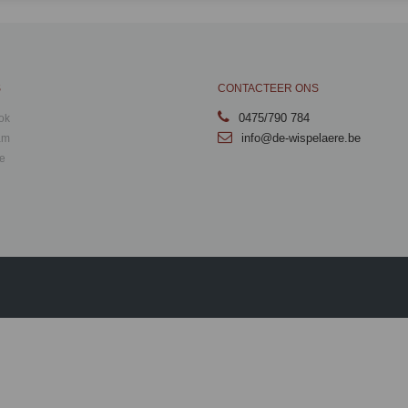
S
CONTACTEER ONS
0475/790 784
ok
info@de-wispelaere.be
am
e