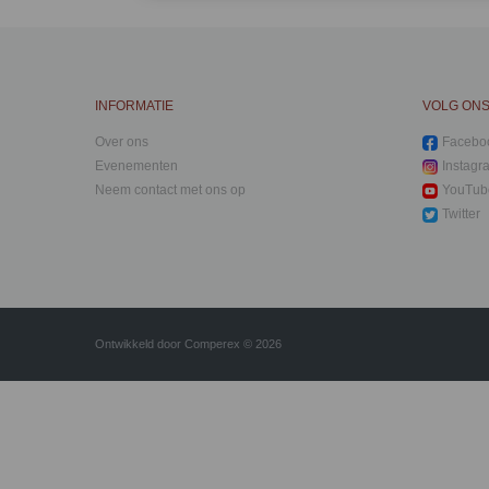
INFORMATIE
VOLG ON
Over ons
Facebo
Evenementen
Instagr
Neem contact met ons op
YouTub
Twitter
Ontwikkeld door
Comperex
© 2026