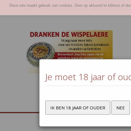
Deze site maakt gebruik van cookies. Door op akkoord te klikken of do
HOME
PROMOTIES
WINKELMAND
ORDER AFRONDEN
L
Je moet 18 jaar of ou
Bier
Wijn &
Frisd
bubbels
sapp
IK BEN 18 JAAR OF OUDER
NEE